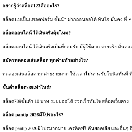
อยากรู้ว่าสล็อต123คืออะไร?
สล็อต123เป็นแพลตฟอร์ม ชั้นนำ ฝากถอนออโต้ ทันใจ มั่นคง ที
สล็อตออนไลน์ ได้เงินจริงคุ้มไหม?
สล็อตออนไลน์ ได้เงินจริงเป็นที่ยอมรับ มีผู้ใช้มาก จ่ายจริง มั่นคง
สมัครทดลองเล่นสล็อต ทุกค่ายทำอย่างไร?
ทดลองเล่นสล็อต ทุกค่ายง่ายมาก ใช้เวลาไม่นาน รับโบนัสทันที
ขั้นต่ำสล็อต789เท่าไหร่?
สล็อต789ขั้นต่ำ 10 บาท ระบบออโต้ รวดเร็วทันใจ สล็อตเว็บตรง
สล็อต pantip 2026มีโปรอะไร?
สล็อต pantip 2026มีโปรมากมาย เครดิตฟรี คืนยอดเสีย และอื่นๆ 