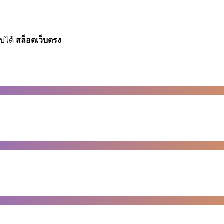
็บได้
สล็อตเว็บตรง