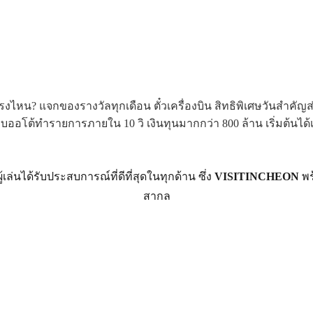
งไหน? แจกของรางวัลทุกเดือน ตั๋วเครื่องบิน สิทธิพิเศษวันสำคัญส่
บออโต้ทำรายการภายใน 10 วิ เงินทุนมากกว่า 800 ล้าน เริ่มต้นได้เ
เล่นได้รับประสบการณ์ที่ดีที่สุดในทุกด้าน ซึ่ง
VISITINCHEON
พร
สากล