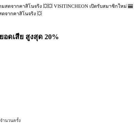
เกมสดจากคาสิโนจริง 💥
💥 VISITINCHEON เปิดรับสมาชิกใหม่ 🎰
สดจากคาสิโนจริง 💥
ยอดเสีย สูงสุด 20%
ดจำนวนครั้ง