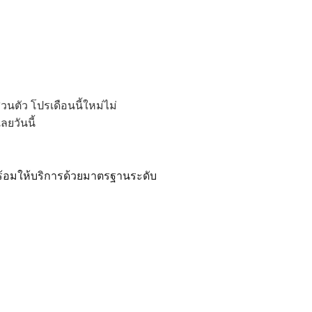
วนตัว โปรเดือนนี้ใหม่ไม่
ลยวันนี้
้อมให้บริการด้วยมาตรฐานระดับ