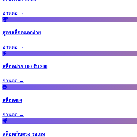
อ่านต่อ →
สูตรสล็อตแตกง่าย
อ่านต่อ →
สล็อตฝาก 100 รับ 200
อ่านต่อ →
สล็อต999
อ่านต่อ →
สล็อตเว็บตรง วอเลท