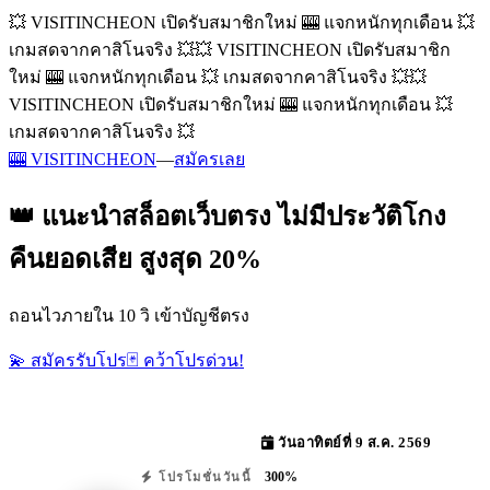
💥 VISITINCHEON เปิดรับสมาชิกใหม่ 🎰 แจกหนักทุกเดือน 💥
เกมสดจากคาสิโนจริง 💥
💥 VISITINCHEON เปิดรับสมาชิก
ใหม่ 🎰 แจกหนักทุกเดือน 💥 เกมสดจากคาสิโนจริง 💥
💥
VISITINCHEON เปิดรับสมาชิกใหม่ 🎰 แจกหนักทุกเดือน 💥
เกมสดจากคาสิโนจริง 💥
🎰 VISITINCHEON
—
สมัครเลย
👑 แนะนำสล็อตเว็บตรง ไม่มีประวัติโกง
คืนยอดเสีย สูงสุด 20%
ถอนไวภายใน 10 วิ เข้าบัญชีตรง
💫 สมัครรับโปร
🃏 คว้าโปรด่วน!
วันอาทิตย์ที่ 9 ส.ค. 2569
300%
โปรโมชั่นวันนี้