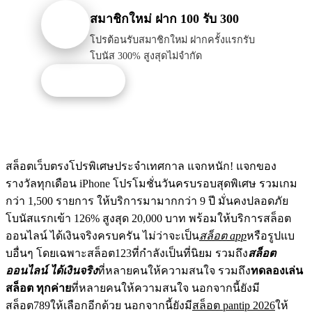
สมาชิกใหม่ ฝาก 100 รับ 300
โปรต้อนรับสมาชิกใหม่ ฝากครั้งแรกรับ
โบนัส 300% สูงสุดไม่จำกัด
รับโปรนี้
สล็อตเว็บตรงโปรพิเศษประจำเทศกาล แจกหนัก! แจกของ
รางวัลทุกเดือน iPhone โปรโมชั่นวันครบรอบสุดพิเศษ รวมเกม
กว่า 1,500 รายการ ให้บริการมามากกว่า 9 ปี มั่นคงปลอดภัย
โบนัสแรกเข้า 126% สูงสุด 20,000 บาท พร้อมให้บริการสล็อต
ออนไลน์ ได้เงินจริงครบครัน ไม่ว่าจะเป็น
สล็อต app
หรือรูปแบ
บอื่นๆ โดยเฉพาะสล็อต123ที่กำลังเป็นที่นิยม รวมถึง
สล็อต
ออนไลน์ ได้เงินจริง
ที่หลายคนให้ความสนใจ รวมถึง
ทดลองเล่น
สล็อต ทุกค่าย
ที่หลายคนให้ความสนใจ นอกจากนี้ยังมี
สล็อต789ให้เลือกอีกด้วย นอกจากนี้ยังมี
สล็อต pantip 2026
ให้