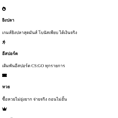
ยิงปลา
เกมส์ยิงปลาสุดมันส์ โบนัสเพียบ ได้เงินจริง
อีสปอร์ต
เดิมพันอีสปอร์ต CS:GO ทุกรายการ
หวย
ซื้อหวยไม่ยุ่งยาก จ่ายจริง ถอนไม่อั้น