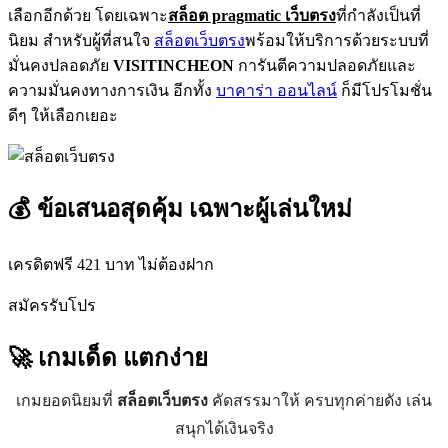
เลือกอีกด้วย โดยเฉพาะ
สล็อต pragmatic เว็บตรง
ที่กำลังเป็นที่
นิยม สำหรับผู้ที่สนใจ
สล็อตเว็บตรง
พร้อมให้บริการด้วยระบบที่
มั่นคงปลอดภัย
VISITINCHEON
การันตีความปลอดภัยและ
ความมั่นคงทางการเงิน อีกทั้ง
บาคาร่า ออนไลน์
ก็มีโปรโมชั่น
ดีๆ ให้เลือกเยอะ
💰 ข้อเสนอสุดคุ้ม เฉพาะผู้เล่นใหม่
เครดิตฟรี 421 บาท ไม่ต้องฝาก
สมัครรับโปร
🚀 เกมเด็ด
แตกง่าย
เกมยอดนิยมที่
สล็อตเว็บตรง
คัดสรรมาให้ ครบทุกค่ายดัง เล่น
สนุกได้เงินจริง