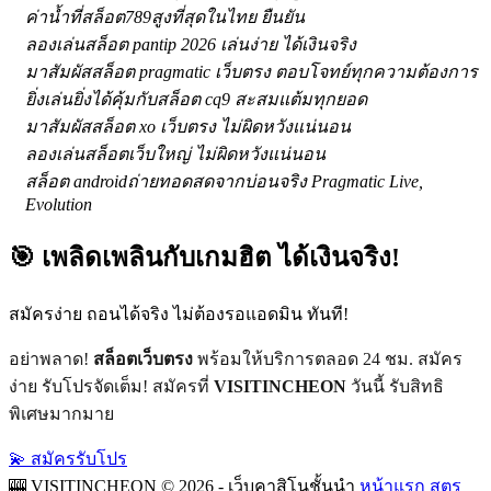
ค่าน้ำที่สล็อต789สูงที่สุดในไทย ยืนยัน
ลองเล่นสล็อต pantip 2026 เล่นง่าย ได้เงินจริง
มาสัมผัสสล็อต pragmatic เว็บตรง ตอบโจทย์ทุกความต้องการ
ยิ่งเล่นยิ่งได้คุ้มกับสล็อต cq9 สะสมแต้มทุกยอด
มาสัมผัสสล็อต xo เว็บตรง ไม่ผิดหวังแน่นอน
ลองเล่นสล็อตเว็บใหญ่ ไม่ผิดหวังแน่นอน
สล็อต androidถ่ายทอดสดจากบ่อนจริง Pragmatic Live,
Evolution
🎯 เพลิดเพลินกับเกมฮิต ได้เงินจริง!
สมัครง่าย ถอนได้จริง ไม่ต้องรอแอดมิน ทันที!
อย่าพลาด!
สล็อตเว็บตรง
พร้อมให้บริการตลอด 24 ชม. สมัคร
ง่าย รับโปรจัดเต็ม! สมัครที่
VISITINCHEON
วันนี้ รับสิทธิ
พิเศษมากมาย
💫 สมัครรับโปร
🎰 VISITINCHEON
© 2026 - เว็บคาสิโนชั้นนำ
หน้าแรก
สูตร