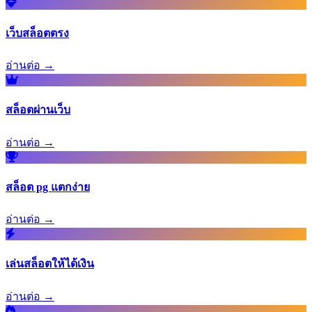
เว็บสล็อตตรง
อ่านต่อ →
สล็อตผ่านเว็บ
อ่านต่อ →
สล็อต pg แตกง่าย
อ่านต่อ →
เล่นสล็อตให้ได้เงิน
อ่านต่อ →