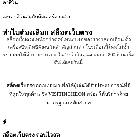
คาสิโน
เล่นคาสิโนสดกับดีลเลอร์สาวสวย
ทำไมต้องเลือก
สล็อตเว็บตรง
สล็อตเว็บตรงเหนือกว่าตรงไหน? แจกของรางวัลทุกเดือน ตั๋ว
เครื่องบิน สิทธิพิเศษวันสำคัญส่วนตัว โปรเดือนนี้ใหม่ไม่ซ้ำ
ระบบออโต้ทำรายการภายใน 10 วิ เงินทุนมากกว่า 800 ล้าน เริ่ม
ต้นได้เลยวันนี้
สล็อตเว็บตรง
ออกแบบมาเพื่อให้ผู้เล่นได้รับประสบการณ์ที่ดี
ที่สุดในทุกด้าน ซึ่ง
VISITINCHEON
พร้อมให้บริการด้วย
มาตรฐานระดับสากล
สล็อตเว็บตรง ถอนไวสุด