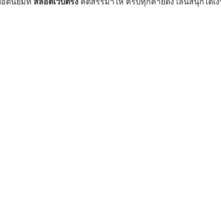
อดนิยมที่
สล็อตเว็บตรง
คัดสรรมาให้ ครบทุกค่ายดัง เล่นสนุกได้เงิ