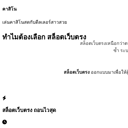
คาสิโน
เล่นคาสิโนสดกับดีลเลอร์สาวสวย
ทำไมต้องเลือก
สล็อตเว็บตรง
สล็อตเว็บตรงเหนือกว่าตร
ซ้ำ ระบ
สล็อตเว็บตรง
ออกแบบมาเพื่อให้ผู้
สล็อตเว็บตรง ถอนไวสุด