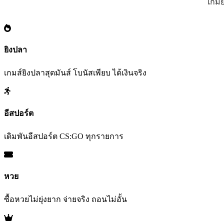
เกมย
ยิงปลา
เกมส์ยิงปลาสุดมันส์ โบนัสเพียบ ได้เงินจริง
อีสปอร์ต
เดิมพันอีสปอร์ต CS:GO ทุกรายการ
หวย
ซื้อหวยไม่ยุ่งยาก จ่ายจริง ถอนไม่อั้น