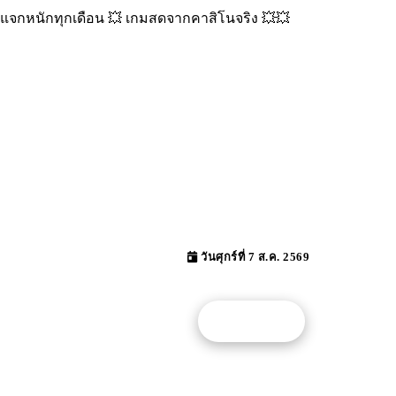
 แจกหนักทุกเดือน 💥 เกมสดจากคาสิโนจริง 💥
💥
วันศุกร์ที่ 7 ส.ค. 2569
รับโปรนี้