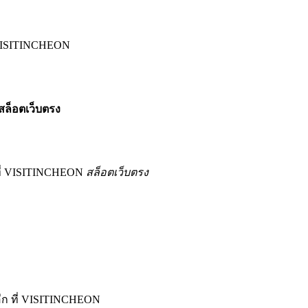
่ VISITINCHEON
สล็อตเว็บตรง
 ที่ VISITINCHEON
สล็อตเว็บตรง
อีก ที่ VISITINCHEON