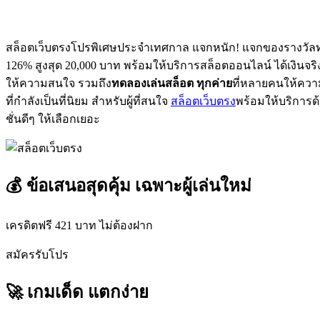
สล็อตเว็บตรงโปรพิเศษประจำเทศกาล แจกหนัก! แจกของรางวัลทุกเ
126% สูงสุด 20,000 บาท พร้อมให้บริการสล็อตออนไลน์ ได้เงินจริ
ให้ความสนใจ รวมถึง
ทดลองเล่นสล็อต ทุกค่าย
ที่หลายคนให้ความ
ที่กำลังเป็นที่นิยม สำหรับผู้ที่สนใจ
สล็อตเว็บตรง
พร้อมให้บริการด
ชั่นดีๆ ให้เลือกเยอะ
💰 ข้อเสนอสุดคุ้ม เฉพาะผู้เล่นใหม่
เครดิตฟรี 421 บาท ไม่ต้องฝาก
สมัครรับโปร
🚀 เกมเด็ด
แตกง่าย