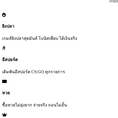
เกมย
ยิงปลา
เกมส์ยิงปลาสุดมันส์ โบนัสเพียบ ได้เงินจริง
อีสปอร์ต
เดิมพันอีสปอร์ต CS:GO ทุกรายการ
หวย
ซื้อหวยไม่ยุ่งยาก จ่ายจริง ถอนไม่อั้น