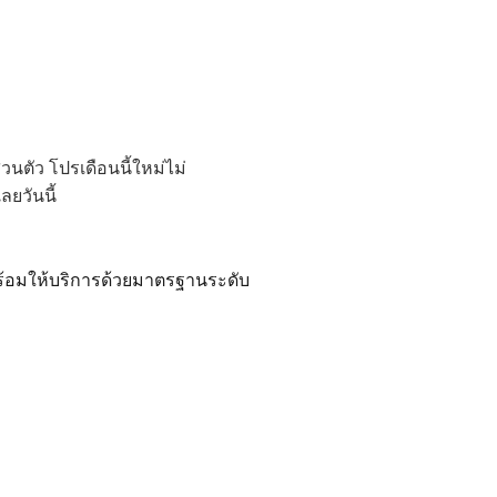
วนตัว โปรเดือนนี้ใหม่ไม่
ลยวันนี้
้อมให้บริการด้วยมาตรฐานระดับ