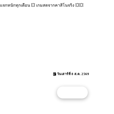
 แจกหนักทุกเดือน 💥 เกมสดจากคาสิโนจริง 💥
💥
วันเสาร์ที่ 8 ส.ค. 2569
รับโปรนี้