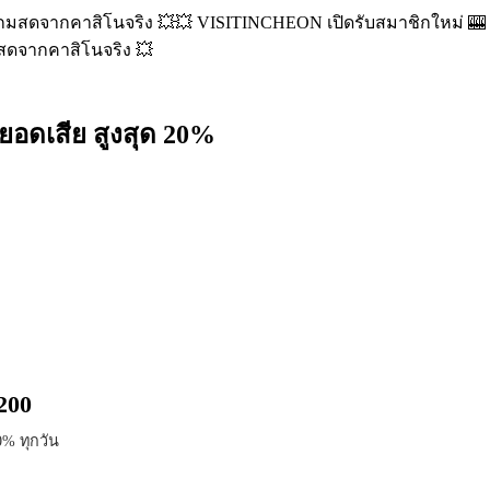
เกมสดจากคาสิโนจริง 💥
💥 VISITINCHEON เปิดรับสมาชิกใหม่ 🎰
สดจากคาสิโนจริง 💥
ยอดเสีย สูงสุด 20%
200
0% ทุกวัน