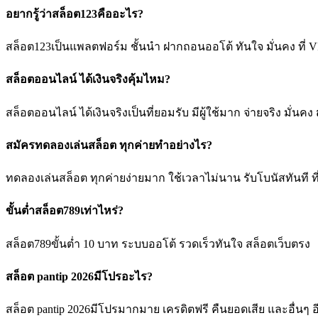
อยากรู้ว่าสล็อต123คืออะไร?
สล็อต123เป็นแพลตฟอร์ม ชั้นนำ ฝากถอนออโต้ ทันใจ มั่นคง ที
สล็อตออนไลน์ ได้เงินจริงคุ้มไหม?
สล็อตออนไลน์ ได้เงินจริงเป็นที่ยอมรับ มีผู้ใช้มาก จ่ายจริง มั่นคง
สมัครทดลองเล่นสล็อต ทุกค่ายทำอย่างไร?
ทดลองเล่นสล็อต ทุกค่ายง่ายมาก ใช้เวลาไม่นาน รับโบนัสทันที
ขั้นต่ำสล็อต789เท่าไหร่?
สล็อต789ขั้นต่ำ 10 บาท ระบบออโต้ รวดเร็วทันใจ สล็อตเว็บตรง
สล็อต pantip 2026มีโปรอะไร?
สล็อต pantip 2026มีโปรมากมาย เครดิตฟรี คืนยอดเสีย และอื่นๆ 