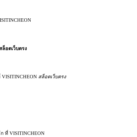
่ VISITINCHEON
สล็อตเว็บตรง
 ที่ VISITINCHEON
สล็อตเว็บตรง
อีก ที่ VISITINCHEON