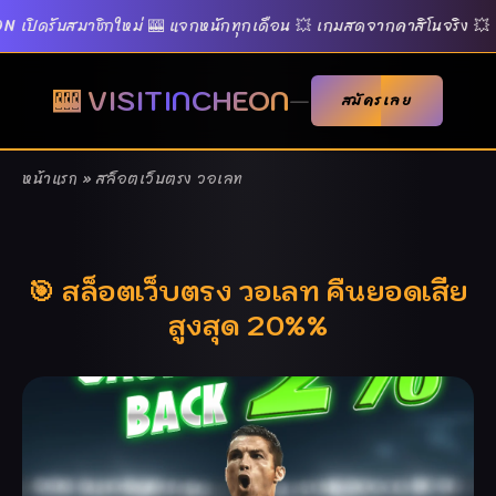
เปิดรับสมาชิกใหม่ 🎰 แจกหนักทุกเดือน 💥 เกมสดจากคาสิโนจริง 💥
🎰 VISITINCHEON
—
สมัครเลย
หน้าแรก
» สล็อตเว็บตรง วอเลท
🎯 สล็อตเว็บตรง วอเลท คืนยอดเสีย
สูงสุด 20%%