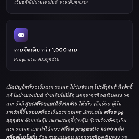
เว็บหลักไม่ผ่านเอเย่นต์ จ่ายเต็มทุกบาท
เกมจัดเต็ม กว่า 1,000 เกม
Pragmatic ครบทุกค่าย
เปิดบัญชีสล็อตเว็บตรง วอเลท ไม่ซับซ้อนๆ โปรดีๆทันที ลิขสิทธิ์
แท้ ไม่ผ่านเอเย่นต์ จ่ายเต็มไม่มีหัก นอกจากสล็อตเว็บตรง วอ
เลท ยังมี
สูตรสล็อตแตกใช้งานง่าย
ให้เลือกอีกด้วย ผู้ลุ้น
รางวัลที่ชื่นชอบสล็อตเว็บตรง วอเลท มักจะเล่น
สล็อต pg
แตกง่าย
ด้วยเช่นกัน เพราะสนุกที่ต่างกัน ถ้าสนใจสล็อตเว็บ
ตรง วอเลท แนะนำให้ลอง
สล็อต pragmatic ทดลองเล่น
สล็อตโปรโมชั่น
ด้วย สนุกแน่นอน มากกว่าสล็อตเว็บตรง วอ