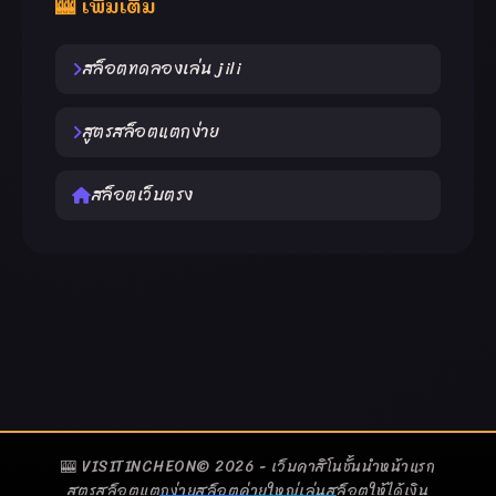
🎰 เพิ่มเติม
สล็อตทดลองเล่น jili
สูตรสล็อตแตกง่าย
สล็อตเว็บตรง
🎰 VISITINCHEON
© 2026 - เว็บคาสิโนชั้นนำ
หน้าแรก
สูตรสล็อตแตกง่าย
สล็อตค่ายใหญ่
เล่นสล็อตให้ได้เงิน