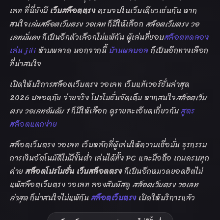
เลท ที่นี่ยังมี
เว็บสล็อตตรง
ครบจบในเว็บเดียวเช่นกัน หาก
สนใจ
เล่นสล็อตเว็บตรง วอเลท
ก็มีให้เลือก
สล็อตเว็บตรง วอ
เลทมั่นคง
ก็เป็นอีกตัวเลือกไม่แพ้กัน ผู้เล่นที่ชอบ
สล็อตทดลอง
เล่น jili
ห้ามพลาด นอกจากนี้
บ้านผลบอล
ก็เป็นอีกทางเลือก
ที่น่าสนใจ
เปิดให้บริการสล็อตเว็บตรง วอเลท เว็บแท้เวอร์ชั่นล่าสุด
2026 ปลอดภัย จ่ายจริง โปรโมชั่นจัดเต็ม หากสนใจ
สล็อตเว็บ
ตรง วอเลทอันดับ 1
ก็มีให้เลือก ดูรายละเอียดเกี่ยวกับ
สูตร
สล็อตแตกง่าย
สล็อตเว็บตรง วอเลท เว็บหลักที่ผู้เล่นให้ความเชื่อมั่น ธุรกรรม
การเงินอัตโนมัติไม่มีขั้นต่ำ เล่นได้ทั้ง PC และมือถือ เกมครบทุก
ค่าย
สล็อตโปรโมชั่น เว็บสล็อตตรง
ก็เป็นอีกหมวดยอดฮิตไม่
แพ้สล็อตเว็บตรง วอเลท ลองสัมผัสดู
สล็อตเว็บตรง วอเลท
ล่าสุด
ก็น่าสนใจไม่แพ้กัน
สล็อตเว็บตรง
เปิดให้บริการแล้ว