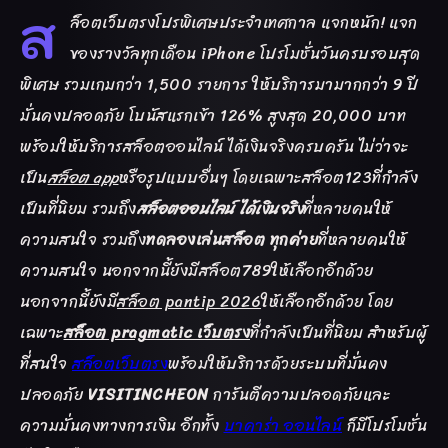
ส
ล็อตเว็บตรงโปรพิเศษประจำเทศกาล แจกหนัก! แจก
ของรางวัลทุกเดือน iPhone โปรโมชั่นวันครบรอบสุด
พิเศษ รวมเกมกว่า 1,500 รายการ ให้บริการมามากกว่า 9 ปี
มั่นคงปลอดภัย โบนัสแรกเข้า 126% สูงสุด 20,000 บาท
พร้อมให้บริการสล็อตออนไลน์ ได้เงินจริงครบครัน ไม่ว่าจะ
เป็น
สล็อต app
หรือรูปแบบอื่นๆ โดยเฉพาะสล็อต123ที่กำลัง
เป็นที่นิยม รวมถึง
สล็อตออนไลน์ ได้เงินจริง
ที่หลายคนให้
ความสนใจ รวมถึง
ทดลองเล่นสล็อต ทุกค่าย
ที่หลายคนให้
ความสนใจ นอกจากนี้ยังมีสล็อต789ให้เลือกอีกด้วย
นอกจากนี้ยังมี
สล็อต pantip 2026
ให้เลือกอีกด้วย โดย
เฉพาะ
สล็อต pragmatic เว็บตรง
ที่กำลังเป็นที่นิยม สำหรับผู้
ที่สนใจ
สล็อตเว็บตรง
พร้อมให้บริการด้วยระบบที่มั่นคง
ปลอดภัย
VISITINCHEON
การันตีความปลอดภัยและ
ความมั่นคงทางการเงิน อีกทั้ง
บาคาร่า ออนไลน์
ก็มีโปรโมชั่น