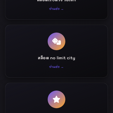
อ่านต่อ →
สล็อต no limit city
อ่านต่อ →