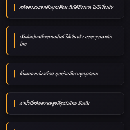
สล็อต123แจกคืนทุกเดือน รับได้ถึง10% ไม่มีเงื่อนไข
เริ่มต้นกับสล็อตออนไลน์ ได้เงินจริง มาตรฐานระดับ
โลก
ที่ทดลองเล่นสล็อต ทุกค่ายมีครบทุกรูปแบบ
ค่าน้ำที่สล็อต789สูงที่สุดในไทย ยืนยัน