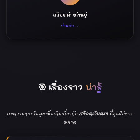
สล็อตค่ายใหญ่
อ่านต่อ →
🎯 เรื่องราว
น่ารู้
บทความและข้อมูลเพิ่มเติมเกี่ยวกับ
สล็อตเว็บตรง
ที่คุณไม่ควร
พลาด