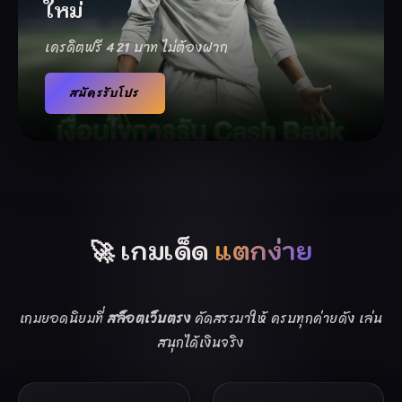
ใหม่
เครดิตฟรี 421 บาท ไม่ต้องฝาก
สมัครรับโปร
🚀 เกมเด็ด
แตกง่าย
เกมยอดนิยมที่
สล็อตเว็บตรง
คัดสรรมาให้ ครบทุกค่ายดัง เล่น
สนุกได้เงินจริง