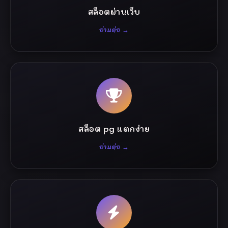
สล็อตผ่านเว็บ
อ่านต่อ →
สล็อต pg แตกง่าย
อ่านต่อ →