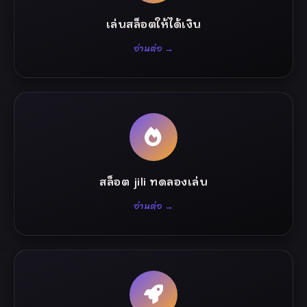
เล่นสล็อตให้ได้เงิน
อ่านต่อ →
สล็อต jili ทดลองเล่น
อ่านต่อ →