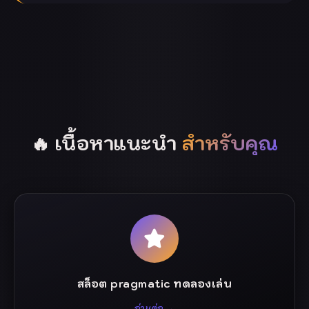
🔥 เนื้อหาแนะนำ
สำหรับคุณ
สล็อต pragmatic ทดลองเล่น
อ่านต่อ →